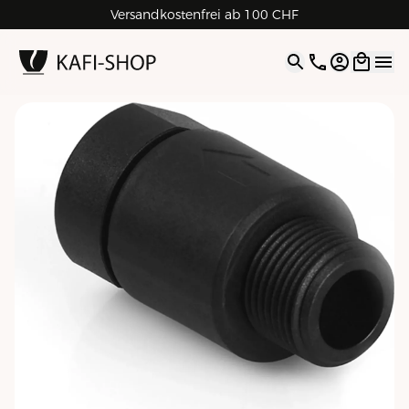
Versandkostenfrei ab 100 CHF
4.9
| 5.0
Google
Open opti