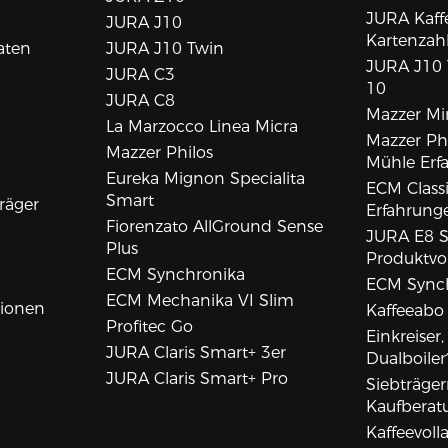
JURA Kaff
JURA J10
Kartenzah
aten
JURA J10 Twin
JURA J10 
JURA C3
10
JURA C8
Mazzer Min
La Marzocco Linea Micra
Mazzer Phi
Mazzer Philos
Mühle Erf
Eureka Mignon Specialita
ECM Class
Smart
räger
Erfahrunge
Fiorenzato AllGround Sense
JURA E8 S
Plus
Produktvo
ECM Synchronika
ECM Synch
ECM Mechanika VI Slim
tionen
Kaffeeabo
Profitec Go
Einkreiser
JURA Claris Smart+ 3er
Dualboiler
JURA Claris Smart+ Pro
Siebträge
Kaufberat
Kaffeevol