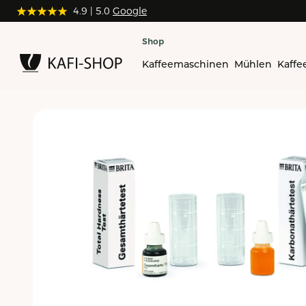
4.9
4.9
| 5.0
| 5.0
Google
Google
Shop
Kaffeemaschinen
Mühlen
Kaffe