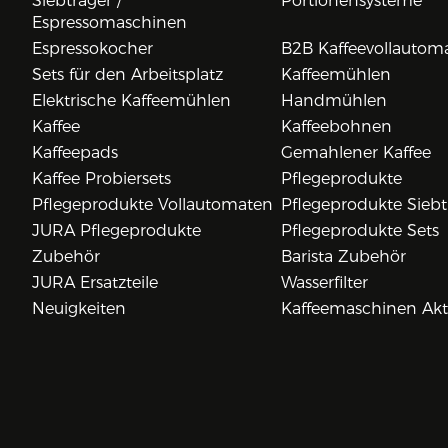
Siebträger /
Portionensysteme
Espressomaschinen
Espressokocher
B2B Kaffeevollautom
Sets für den Arbeitsplatz
Kaffeemühlen
Elektrische Kaffeemühlen
Handmühlen
Kaffee
Kaffeebohnen
Kaffeepads
Gemahlener Kaffee
Kaffee Probiersets
Pflegeprodukte
Pflegeprodukte Vollautomaten
Pflegeprodukte Siebt
JURA Pflegeprodukte
Pflegeprodukte Sets
Zubehör
Barista Zubehör
JURA Ersatzteile
Wasserfilter
Neuigkeiten
Kaffeemaschinen Ak