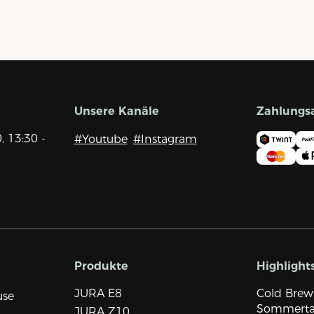
Unsere Kanäle
Zahlungs
0, 13:30 -
#Youtube
#Instagram
Produkte
Highlight
JURA E8
Cold Brew
use
Sommert
JURA Z10