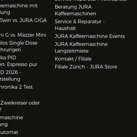
eemaschine mit
Beratung JURA
lung
Kaffeemaschinen
Twin vs. JURA GIGA
Service & Reparatur -
Haushalt
i G vs. Mazzer Mini
JURA Kaffeemaschine Events
los Single Dose
JURA Kaffeemaschine
ahrungen
Langzeitmiete
ika PID
Kontakt / Filiale
n: Espresso pur
Filiale Zürich - JURA Store
D 2026 -
rstellung
ronika 2 Test
, Zweikreiser oder
?
rmaschine
ung
lautomat