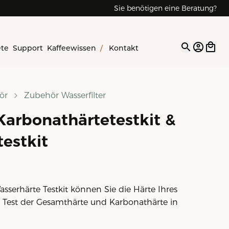
Sie benötigen eine Beratung?
ete
Support
Kaffeewissen
/
Kontakt
Open op
ör
Zubehör Wasserfilter
 Karbonathärtetestkit &
estkit
sserhärte Testkit können Sie die Härte Ihres
. Test der Gesamthärte und Karbonathärte in