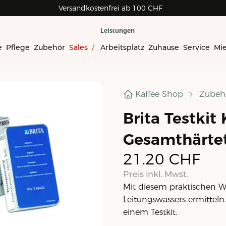
Versandkostenfrei ab 100 CHF
Leistungen
e
Pflege
Zubehör
Sales
/
Arbeitsplatz
Zuhause
Service
Mi
Kaffee Shop
Zubeh
Brita Testkit
Gesamthärtet
21.20
CHF
Preis inkl. Mwst.
Mit diesem praktischen Wa
Leitungswassers ermitteln
einem Testkit.