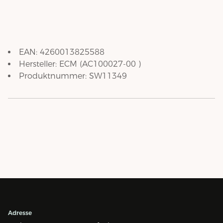
EAN:
4260013825588
Hersteller:
ECM
(
AC100027-00
)
Produktnummer:
SW11349
Adresse