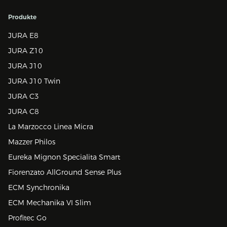
Produkte
JURA E8
JURA Z10
JURA J10
JURA J10 Twin
JURA C3
JURA C8
La Marzocco Linea Micra
Mazzer Philos
Eureka Mignon Specialita Smart
Fiorenzato AllGround Sense Plus
ECM Synchronika
ECM Mechanika VI Slim
Profitec Go