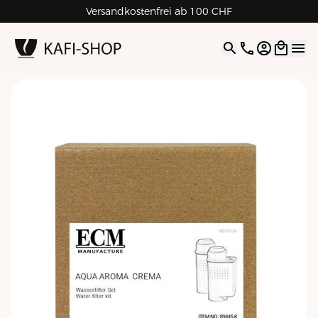
Versandkostenfrei ab 100 CHF
4.9
| 5.0
Google
Open opti