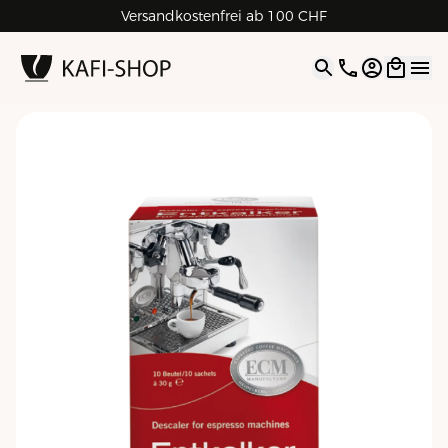
Versandkostenfrei ab 100 CHF
4.9
| 5.0
Google
Open opti