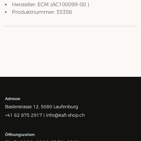
Hersteller:
ECM
(
AC100099-00
)
Produktnummer:
35356
Adresse
Baslerstrasse 12,
5080 Laufenburg
+41 62 875 2917 |
info@kafi-shop.ch
Öffnungszeiten