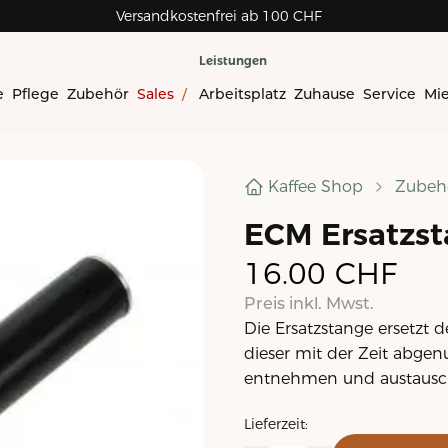
Versandkostenfrei ab 100 CHF
Leistungen
e
Pflege
Zubehör
Sales
/
Arbeitsplatz
Zuhause
Service
Mi
Kaffee Shop
Zubeh
ECM Ersatzst
16.00
CHF
Preis inkl. Mwst.
Die Ersatzstange ersetzt
dieser mit der Zeit abgenu
entnehmen und austausc
Lieferzeit: