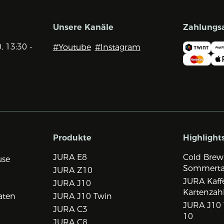
Unsere Kanäle
Zahlungs
0, 13:30 -
#Youtube
#Instagram
Produkte
Highlight
JURA E8
Cold Brew
use
Sommert
JURA Z10
JURA Kaff
JURA J10
Kartenzah
aten
JURA J10 Twin
JURA J10 
JURA C3
10
JURA C8