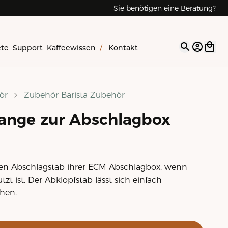
Sie benötigen eine Beratung?
ete
Support
Kaffeewissen
/
Kontakt
Open op
ör
Zubehör Barista Zubehör
ange zur Abschlagbox
 den Abschlagstab ihrer ECM Abschlagbox, wenn
tzt ist. Der Abklopfstab lässt sich einfach
hen.