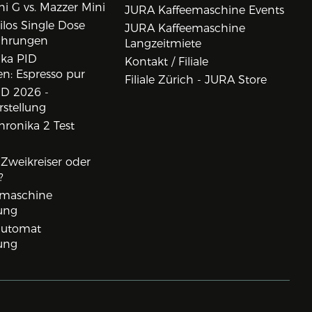
i G vs. Mazzer Mini
JURA Kaffeemaschine Events
los Single Dose
JURA Kaffeemaschine
ahrungen
Langzeitmiete
ika PID
Kontakt / Filiale
n: Espresso pur
Filiale Zürich - JURA Store
D 2026 -
rstellung
ronika 2 Test
, Zweikreiser oder
?
rmaschine
ung
lautomat
ung