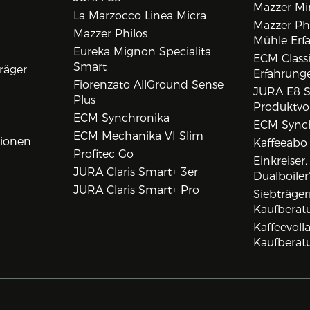
Mazzer Min
La Marzocco Linea Micra
Mazzer Phi
Mazzer Philos
Mühle Erf
Eureka Mignon Specialita
ECM Class
Smart
räger
Erfahrunge
Fiorenzato AllGround Sense
JURA E8 S
Plus
Produktvo
ECM Synchronika
ECM Synch
ECM Mechanika VI Slim
tionen
Kaffeeabo
Profitec Go
Einkreiser
JURA Claris Smart+ 3er
Dualboiler
JURA Claris Smart+ Pro
Siebträge
Kaufberat
Kaffeevol
Kaufberat