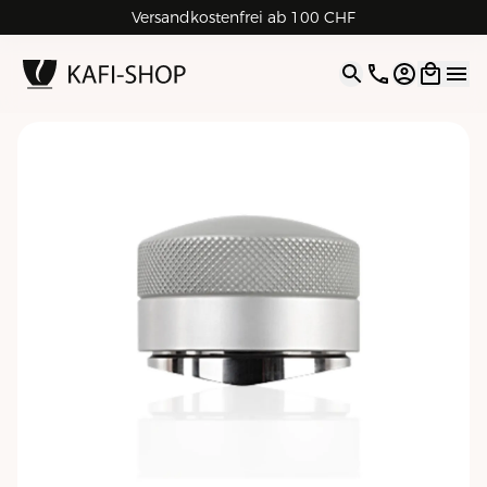
Rechnungskauf für Geschäftskunden
Versandkostenfrei ab 100 CHF
4.9
| 5.0
Google
Open opti