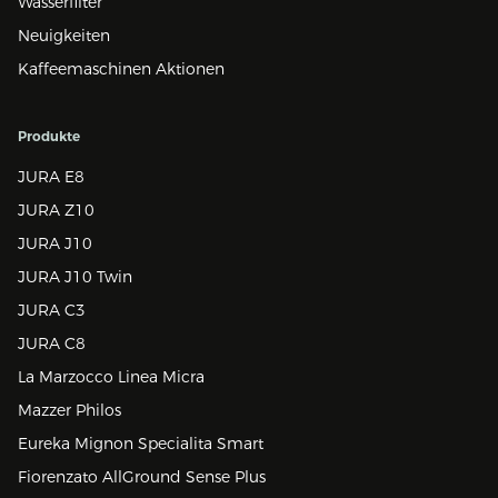
Wasserfilter
Neuigkeiten
Kaffeemaschinen Aktionen
Produkte
JURA E8
JURA Z10
JURA J10
JURA J10 Twin
JURA C3
JURA C8
La Marzocco Linea Micra
Mazzer Philos
Eureka Mignon Specialita Smart
Fiorenzato AllGround Sense Plus