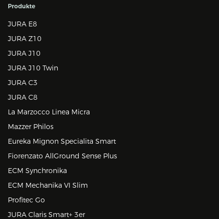
Produkte
JURA E8
JURA Z10
JURA J10
JURA J10 Twin
JURA C3
JURA C8
La Marzocco Linea Micra
Mazzer Philos
Eureka Mignon Specialita Smart
Fiorenzato AllGround Sense Plus
ECM Synchronika
ECM Mechanika VI Slim
Profitec Go
JURA Claris Smart+ 3er