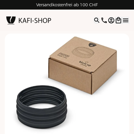
Versandkostenfrei ab 100 CHF
4.9
| 5.0
Google
Open opti