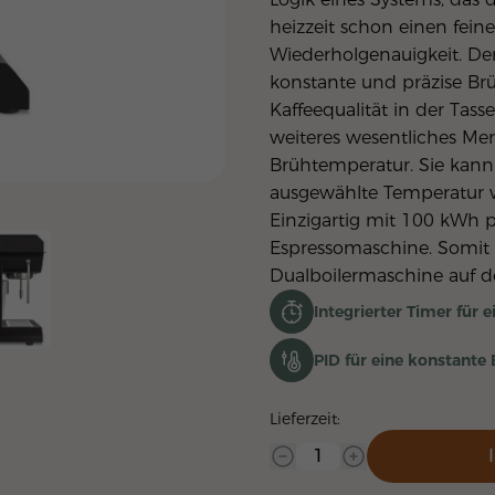
heiz­zeit schon ei­nen fei­n
Wie­der­hol­ge­nau­ig­keit.
konstante und präzise Br
Kaffeequalität in der Tas
weiteres wesentliches Merk
Brühtemperatur. Sie kann 
ausgewählte Temperatur wi
Einzigartig mit 100 kWh p
Espressomaschine. Somit i
Dualboilermaschine auf 
Integrierter Timer für 
PID für eine konstant
Lieferzeit: