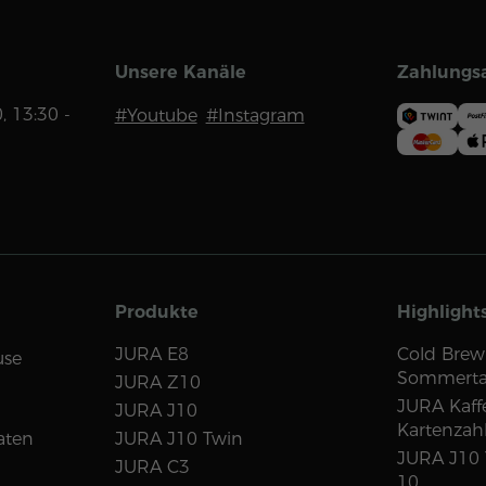
Unsere Kanäle
Zahlungs
0, 13:30 -
#Youtube
#Instagram
Produkte
Highlight
JURA E8
Cold Brew
use
Sommert
JURA Z10
JURA Kaff
JURA J10
Kartenzah
aten
JURA J10 Twin
JURA J10 
JURA C3
10