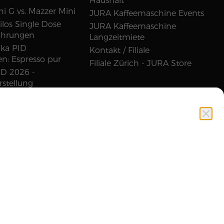
Haushalt
i G vs. Mazzer Mini
JURA Kaffeemaschine Events
los Single Dose
JURA Kaffeemaschine
ahrungen
Langzeitmiete
ika PID
Kontakt / Filiale
n: Espresso pur
Filiale Zürich - JURA Store
D 2026 -
rstellung
ronika 2 Test
, Zweikreiser oder
?
rmaschine
ung
lautomat
ung