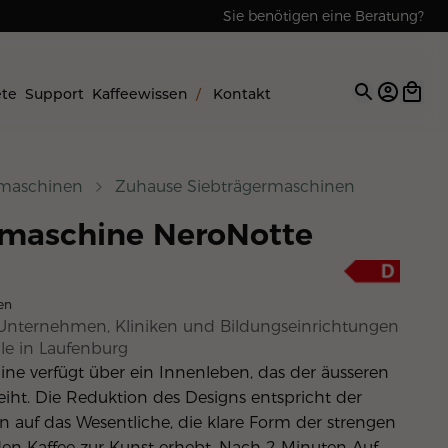
Sie benötigen eine Beratung?
Reparaturen & Service
ete
Support
Kaffeewissen
/
Kontakt
Open op
emaschinen
Zuhause Siebträgermaschinen
emaschine NeroNotte
en
Unternehmen, Kliniken und Bildungseinrichtungen
le in
Laufenburg
i­ne ver­fügt über ein In­nen­le­ben, das der äus­se­ren
leiht. Die Re­duk­ti­on des De­signs ent­spricht der
­on auf das We­sent­li­che, die kla­re Form der stren­gen
 den Kaf­fee zur Kunst er­hebt. Nach 2 Mi­nu­ten Auf­