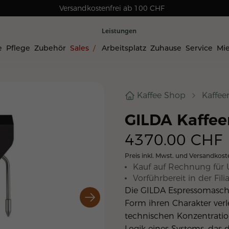
Versandkostenfrei ab 100 CHF
Rechnungskauf für Geschäftskunden
Leistungen
e
Pflege
Zubehör
Sales
/
Arbeitsplatz
Zuhause
Service
Mi
Kaffee Shop
Kaffe
GILDA Kaffe
4370.00
CHF
Preis inkl. Mwst. und Versandkost
Kauf auf Rechnung für 
Vorführbereit in der Filia
Die GIL­DA Es­pres­so­ma­sch
Form ih­ren Cha­rak­ter ver­
tech­ni­schen Kon­zen­tra­ti
Lo­gik ei­nes Sy­stems, das