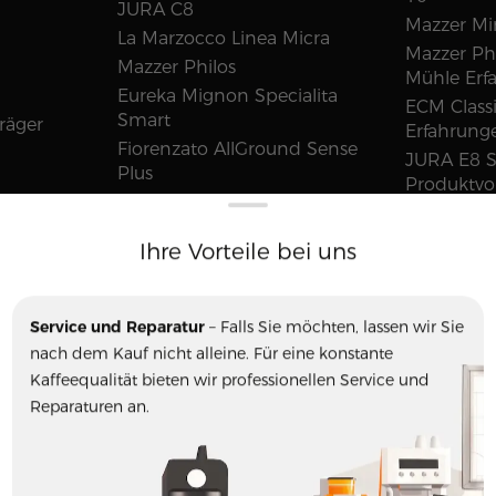
JURA C8
Mazzer Min
La Marzocco Linea Micra
Mazzer Phi
Mazzer Philos
Mühle Erf
Eureka Mignon Specialita
ECM Class
Smart
räger
Erfahrunge
Fiorenzato AllGround Sense
JURA E8 S
Plus
Produktvo
ECM Synchronika
ECM Synch
ECM Mechanika VI Slim
tionen
Kaffeeabo
Ihre Vorteile bei uns
Profitec Go
Einkreiser
JURA Claris Smart+ 3er
Dualboiler
JURA Claris Smart+ Pro
Siebträge
Service und Reparatur
– Falls Sie möchten, lassen wir Sie
Kaufberat
nach dem Kauf nicht alleine. Für eine konstante
Kaffeevol
Kaffeequalität bieten wir professionellen Service und
Kaufberat
Reparaturen an.