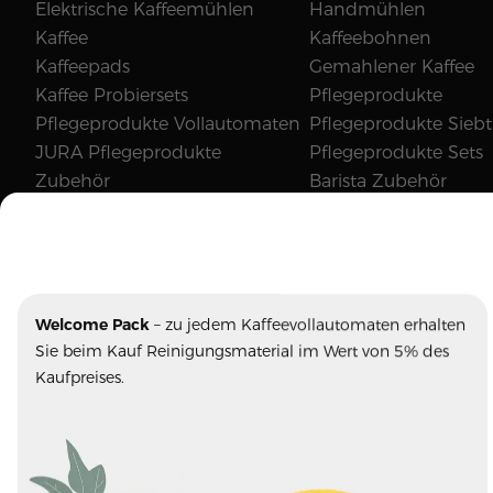
Elektrische Kaffeemühlen
Handmühlen
Kaffee
Kaffeebohnen
Kaffeepads
Gemahlener Kaffee
Kaffee Probiersets
Pflegeprodukte
Pflegeprodukte Vollautomaten
Pflegeprodukte Siebt
JURA Pflegeprodukte
Pflegeprodukte Sets
Zubehör
Barista Zubehör
JURA Ersatzteile
Wasserfilter
Neuigkeiten
Kaffeemaschinen Ak
Welcome Pack
– zu jedem Kaffeevollautomaten erhalten
Sie beim Kauf Reinigungsmaterial im Wert von 5% des
Kaufpreises.