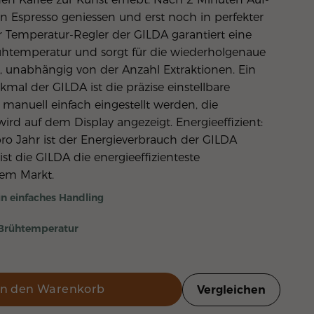
en Es­pres­so ge­nies­sen und erst noch in per­fek­ter
 Der Temperatur-Regler der GILDA garantiert eine
ühtemperatur und sorgt für die wiederholgenaue
se, unabhängig von der Anzahl Extraktionen. Ein
mal der GILDA ist die präzise einstellbare
manuell einfach eingestellt werden, die
rd auf dem Display angezeigt. Energieeffizient:
ro Jahr ist der Energieverbrauch der GILDA
st die GILDA die energieeffizienteste
dem Markt.
ein einfaches Handling
e Brühtemperatur
In den Warenkorb
Vergleichen