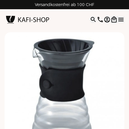
Versandkostenfrei ab 100 CHF
4.9
| 5.0
Google
Open opti