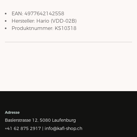
EAN:
4977642142558
Hersteller:
Hario
(
VDD-02B
)
Produktnummer:
KS10318
Adresse
Baslerstrasse 12,
5080 Laufenburg
+41 62 875 2917 |
info@kafi-shop.ch