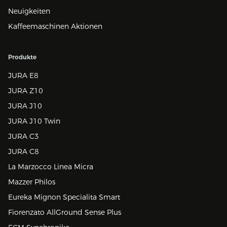
Neuigkeiten
Kaffeemaschinen Aktionen
Produkte
JURA E8
JURA Z10
JURA J10
JURA J10 Twin
JURA C3
JURA C8
La Marzocco Linea Micra
Mazzer Philos
Eureka Mignon Specialita Smart
Fiorenzato AllGround Sense Plus