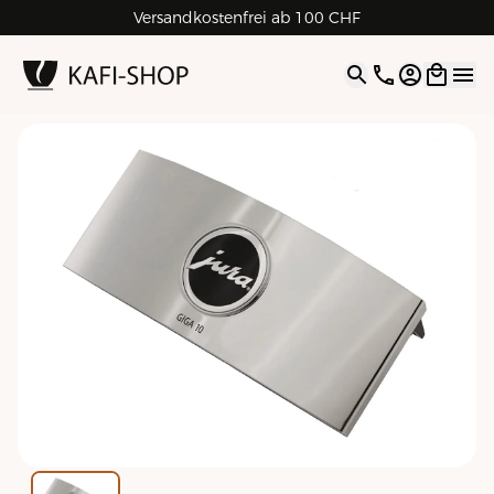
Versandkostenfrei ab 100 CHF
4.9
| 5.0
Google
Open opti