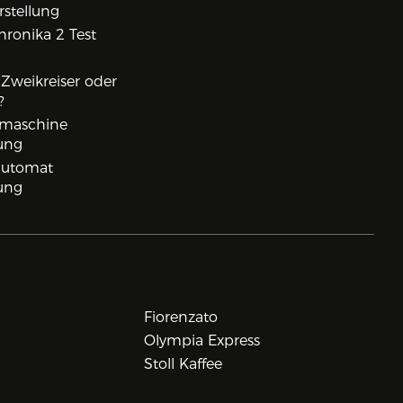
rstellung
ronika 2 Test
, Zweikreiser oder
?
rmaschine
ung
lautomat
ung
Fiorenzato
Olympia Express
Stoll Kaffee