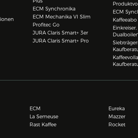
Plus
Produktvo
ECM Synchronika
ECM Synch
ECM Mechanika VI Slim
tionen
Kaffeeabo
Profitec Go
Einkreiser
JURA Claris Smart+ 3er
Dualboiler
JURA Claris Smart+ Pro
Siebträge
Kaufberat
Kaffeevol
Kaufberat
ECM
Eureka
La Semeuse
Mazzer
Rast Kaffee
Rocket