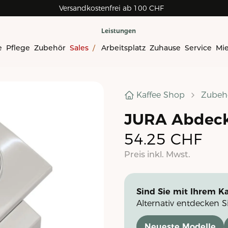
Versandkostenfrei ab 100 CHF
Leistungen
e
Pflege
Zubehör
Sales
/
Arbeitsplatz
Zuhause
Service
Mi
Kaffee Shop
Zubeh
JURA Abdeck
54.25
CHF
Preis inkl. Mwst.
Sind Sie mit Ihrem Ka
Alternativ entdecken S
Neueste Modelle