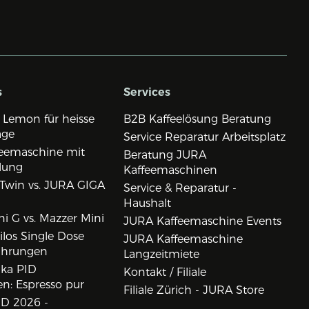
s
Services
 Lemon für heisse
B2B Kaffeelösung Beratung
age
Service Reparatur Arbeitsplatz
eemaschine mit
Beratung JURA
lung
Kaffeemaschinen
Twin vs. JURA GIGA
Service & Reparatur -
Haushalt
i G vs. Mazzer Mini
JURA Kaffeemaschine Events
los Single Dose
JURA Kaffeemaschine
ahrungen
Langzeitmiete
ika PID
Kontakt / Filiale
n: Espresso pur
Filiale Zürich - JURA Store
D 2026 -