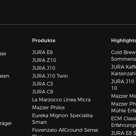
Produkte
Highlight
JURA E8
Cold Brew
use
Sommert
JURA Z10
JURA Kaff
JURA J10
Kartenzah
aten
JURA J10 Twin
JURA J10 
JURA C3
10
JURA C8
Mazzer Min
La Marzocco Linea Micra
Mazzer Phi
Mazzer Philos
Mühle Erf
Eureka Mignon Specialita
ECM Class
Smart
räger
Erfahrunge
Fiorenzato AllGround Sense
JURA E8 S