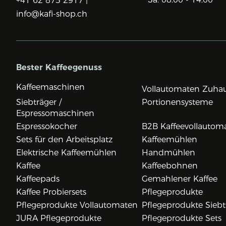
+41 62 875 2917 |
info@kafi-shop.ch
Bester Kaffeegenuss
Kaffeemaschinen
Vollautomaten Zuha
Siebträger /
Portionensysteme
Espressomaschinen
Espressokocher
B2B Kaffeevollautom
Sets für den Arbeitsplatz
Kaffeemühlen
Elektrische Kaffeemühlen
Handmühlen
Kaffee
Kaffeebohnen
Kaffeepads
Gemahlener Kaffee
Kaffee Probiersets
Pflegeprodukte
Pflegeprodukte Vollautomaten
Pflegeprodukte Siebt
JURA Pflegeprodukte
Pflegeprodukte Sets