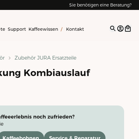
Sie benötigen eine Beratung?
ete
Support
Kaffeewissen
/
Kontakt
Open op
ör
Zubehör JURA Ersatzteile
ung Kombiauslauf
ffeeerlebnis noch zufrieden?
ie
Kaffeebohnen
Service & Reparatur