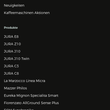
Neuigkeiten
Kaffeemaschinen Aktionen
Produkte
JURA E8
JURA Z10
JURA J10
JURA J10 Twin
JURA C3
JURA C8
La Marzocco Linea Micra
Mazzer Philos
Eureka Mignon Specialita Smart
Fiorenzato AllGround Sense Plus