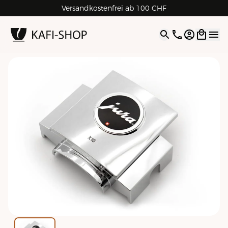
Versandkostenfrei ab 100 CHF
4.9
| 5.0
Google
Open opti