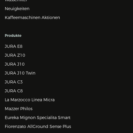
Neuigkeiten
Kaffeemaschinen Aktionen
Produkte
JURA E8
JURA Z10
JURA J10
JURA J10 Twin
JURA C3
JURA C8
La Marzocco Linea Micra
Mazzer Philos
Eureka Mignon Specialita Smart
Fiorenzato AllGround Sense Plus