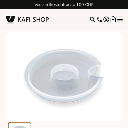
Versandkostenfrei ab 100 CHF
4.9
| 5.0
Google
Open opti