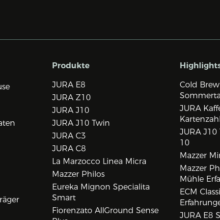
Produkte
Highlight
JURA E8
Cold Brew
use
Sommert
JURA Z10
JURA Kaff
JURA J10
Kartenzah
aten
JURA J10 Twin
JURA J10 
JURA C3
10
JURA C8
Mazzer Min
La Marzocco Linea Micra
Mazzer Phi
Mazzer Philos
Mühle Erf
Eureka Mignon Specialita
ECM Class
Smart
räger
Erfahrunge
Fiorenzato AllGround Sense
JURA E8 S