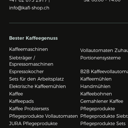
+41 62 875 2917 |
info@kafi-shop.ch
Bester Kaffeegenuss
Kaffeemaschinen
Vollautomaten Zuha
Siebträger /
Portionensysteme
Espressomaschinen
Espressokocher
B2B Kaffeevollautom
Sets für den Arbeitsplatz
Kaffeemühlen
Elektrische Kaffeemühlen
Handmühlen
Kaffee
Kaffeebohnen
Kaffeepads
Gemahlener Kaffee
Kaffee Probiersets
Pflegeprodukte
Pflegeprodukte Vollautomaten
Pflegeprodukte Siebt
JURA Pflegeprodukte
Pflegeprodukte Sets