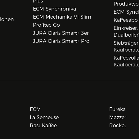
Plus
Produktvo
ECM Synchronika
ECM Synch
ECM Mechanika VI Slim
tionen
Kaffeeabo
Profitec Go
Einkreiser
JURA Claris Smart+ 3er
Dualboiler
JURA Claris Smart+ Pro
Siebträge
Kaufberat
Kaffeevol
Kaufberat
ECM
Eureka
La Semeuse
Mazzer
Rast Kaffee
Rocket