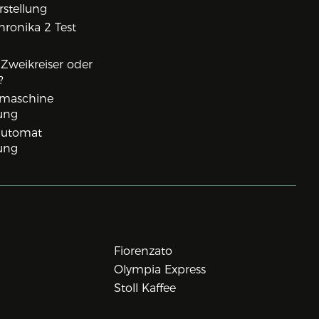
rstellung
ronika 2 Test
, Zweikreiser oder
?
rmaschine
ung
lautomat
ung
Fiorenzato
Olympia Express
Stoll Kaffee