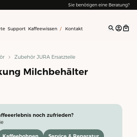
Sie benötigen eine Beratung?
ete
Support
Kaffeewissen
/
Kontakt
Open op
ör
Zubehör JURA Ersatzteile
ung Milchbehälter
ffeeerlebnis noch zufrieden?
ie
Kaffeebohnen
Service & Reparatur