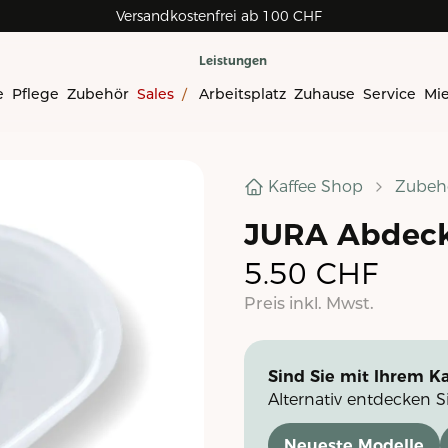
Versandkostenfrei ab 100 CHF
Leistungen
e
Pflege
Zubehör
Sales
/
Arbeitsplatz
Zuhause
Service
Mi
Kaffee Shop
Zubeh
JURA Abdeck
5.50
CHF
Preis inkl. Mwst.
Sind Sie mit Ihrem Ka
Alternativ entdecken S
Neueste Modelle