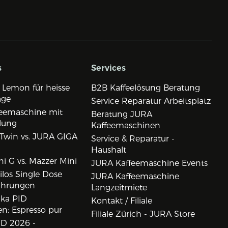
s
Services
 Lemon für heisse
B2B Kaffeelösung Beratung
age
Service Reparatur Arbeitsplatz
eemaschine mit
Beratung JURA
lung
Kaffeemaschinen
Twin vs. JURA GIGA
Service & Reparatur -
Haushalt
i G vs. Mazzer Mini
JURA Kaffeemaschine Events
los Single Dose
JURA Kaffeemaschine
ahrungen
Langzeitmiete
ika PID
Kontakt / Filiale
n: Espresso pur
Filiale Zürich - JURA Store
D 2026 -