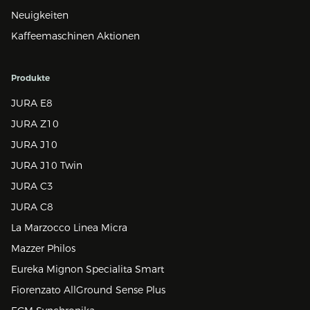
Neuigkeiten
Kaffeemaschinen Aktionen
Produkte
JURA E8
JURA Z10
JURA J10
JURA J10 Twin
JURA C3
JURA C8
La Marzocco Linea Micra
Mazzer Philos
Eureka Mignon Specialita Smart
Fiorenzato AllGround Sense Plus