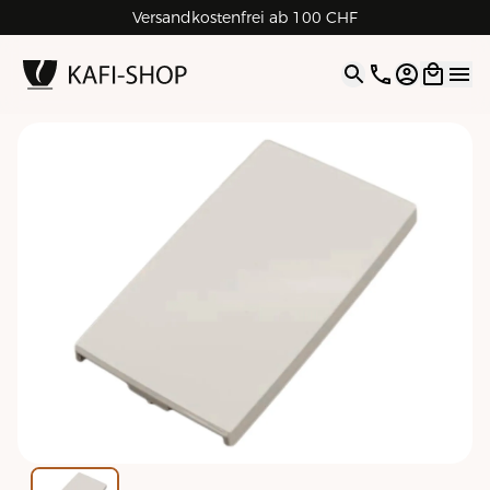
Versandkostenfrei ab 100 CHF
4.9
| 5.0
Google
Open opti