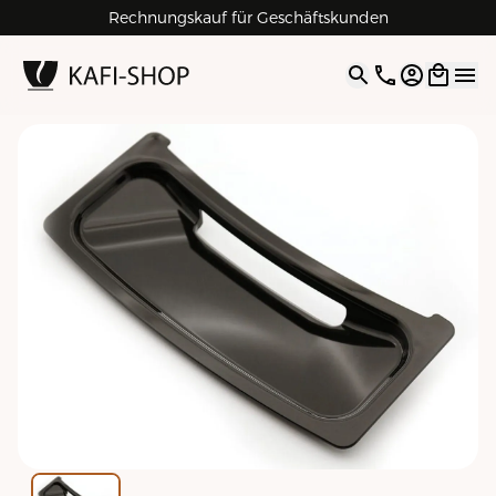
Rechnungskauf für Geschäftskunden
4.9
| 5.0
Google
Open opti