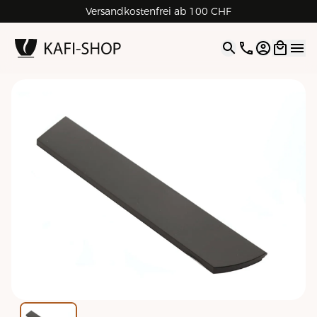
Versandkostenfrei ab 100 CHF
4.9
| 5.0
Google
Open opti