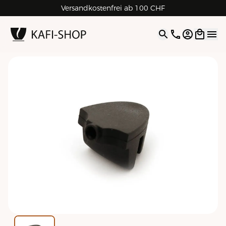
Versandkostenfrei ab 100 CHF
4.9
| 5.0
Google
Open opti