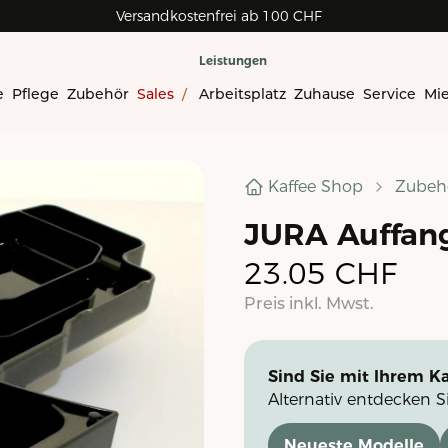
Versandkostenfrei ab 100 CHF
Leistungen
e
Pflege
Zubehör
Sales
/
Arbeitsplatz
Zuhause
Service
Mi
Kaffee Shop
Zubeh
JURA Auffan
23.05
CHF
Preis inkl. Mwst.
Sind Sie mit Ihrem Ka
Alternativ entdecken S
Neueste Modelle