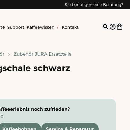
Sie benötigen eine Beratung?
ete
Support
Kaffeewissen
/
Kontakt
Open op
ör
Zubehör JURA Ersatzteile
gschale schwarz
ffeeerlebnis noch zufrieden?
ie
Kaffeebohnen
Service & Reparatur