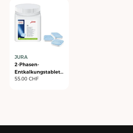
JURA
2-Phasen-
Entkalkungstabletten
55.00
CHF
- Dose à 36 Stück