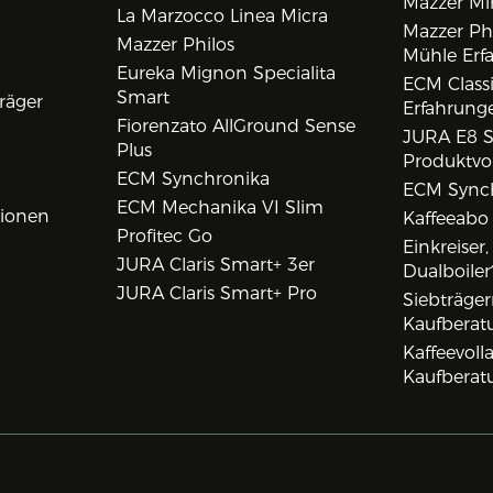
Mazzer Min
La Marzocco Linea Micra
Mazzer Phi
Mazzer Philos
Mühle Erf
Eureka Mignon Specialita
ECM Class
Smart
räger
Erfahrunge
Fiorenzato AllGround Sense
JURA E8 S
Plus
Produktvo
ECM Synchronika
ECM Synch
ECM Mechanika VI Slim
tionen
Kaffeeabo
Profitec Go
Einkreiser
JURA Claris Smart+ 3er
Dualboiler
JURA Claris Smart+ Pro
Siebträge
Kaufberat
Kaffeevol
Kaufberat