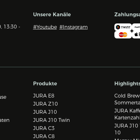
Unsere Kanäle
Zahlungs
0, 13:30 -
#Youtube
#Instagram
Produkte
Highlight
JURA E8
Cold Brew
use
Sommert
JURA Z10
JURA Kaff
JURA J10
Kartenzah
aten
JURA J10 Twin
JURA J10 
JURA C3
10
JURA C8