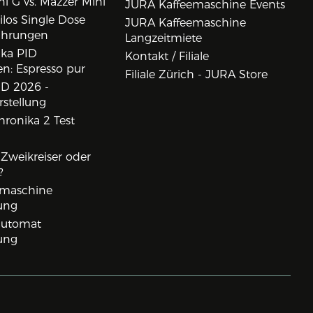
i G vs. Mazzer Mini
JURA Kaffeemaschine Events
los Single Dose
JURA Kaffeemaschine
ahrungen
Langzeitmiete
ika PID
Kontakt / Filiale
n: Espresso pur
Filiale Zürich - JURA Store
D 2026 -
rstellung
ronika 2 Test
, Zweikreiser oder
?
rmaschine
ung
lautomat
ung