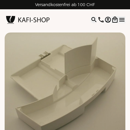
Versandkostenfrei ab 100 CHF
4.9
| 5.0
Google
Open opti