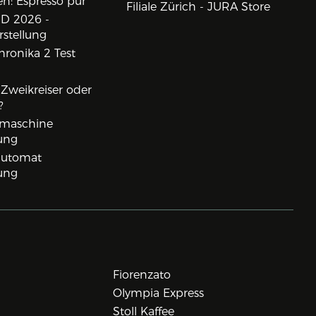
n: Espresso pur
Filiale Zürich - JURA Store
D 2026 -
rstellung
ronika 2 Test
, Zweikreiser oder
?
rmaschine
ung
lautomat
ung
Fiorenzato
Olympia Express
Stoll Kaffee