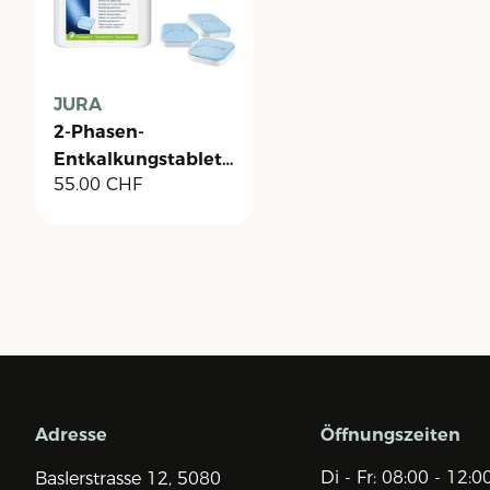
JURA
2-Phasen-
Entkalkungstabletten
55.00
CHF
- Dose à 36 Stück
Adresse
Öffnungszeiten
Di - Fr: 08:00 - 12:0
Baslerstrasse 12,
5080