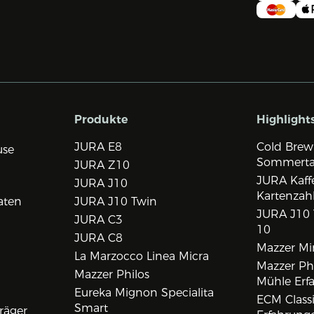
Produkte
Highlight
JURA E8
Cold Brew
use
Sommert
JURA Z10
JURA Kaff
JURA J10
Kartenzah
aten
JURA J10 Twin
JURA J10 
JURA C3
10
JURA C8
Mazzer Min
La Marzocco Linea Micra
Mazzer Phi
Mazzer Philos
Mühle Erf
Eureka Mignon Specialita
ECM Class
Smart
räger