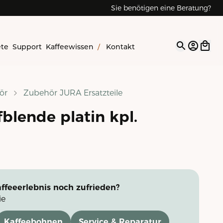
Sie benötigen eine Beratung?
ete
Support
Kaffeewissen
/
Kontakt
Open op
ör
Zubehör JURA Ersatzteile
blende platin kpl.
ffeeerlebnis noch zufrieden?
ie
Kaffeebohnen
Service & Reparatur