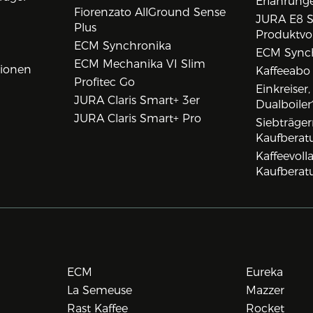
Erfahrunge
Fiorenzato AllGround Sense
JURA E8 S
Plus
Produktvo
ECM Synchronika
ECM Synch
ECM Mechanika VI Slim
tionen
Kaffeeabo
Profitec Go
Einkreiser
JURA Claris Smart+ 3er
Dualboiler
JURA Claris Smart+ Pro
Siebträge
Kaufberat
Kaffeevol
Kaufberat
ECM
Eureka
La Semeuse
Mazzer
Rast Kaffee
Rocket