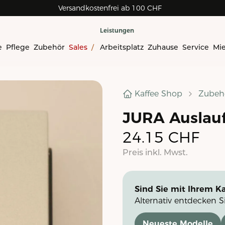
Versandkostenfrei ab 100 CHF
Leistungen
e
Pflege
Zubehör
Sales
/
Arbeitsplatz
Zuhause
Service
Mi
Kaffee Shop
Zubeh
JURA Auslauf
24.15
CHF
Preis inkl. Mwst.
Sind Sie mit Ihrem Ka
Alternativ entdecken S
Neueste Modelle