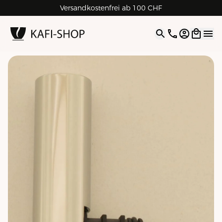
Versandkostenfrei ab 100 CHF
4.9
| 5.0
Google
Open opti