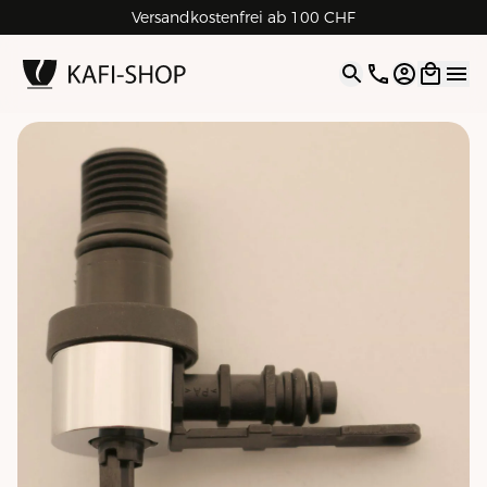
Versandkostenfrei ab 100 CHF
4.9
| 5.0
Google
Open opti