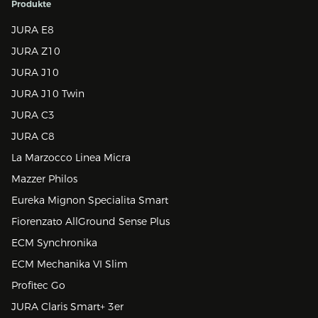
Produkte
JURA E8
JURA Z10
JURA J10
JURA J10 Twin
JURA C3
JURA C8
La Marzocco Linea Micra
Mazzer Philos
Eureka Mignon Specialita Smart
Fiorenzato AllGround Sense Plus
ECM Synchronika
ECM Mechanika VI Slim
Profitec Go
JURA Claris Smart+ 3er