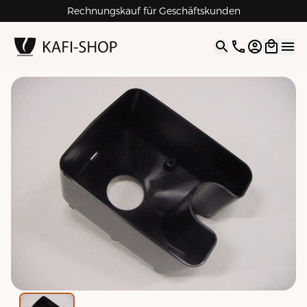
Rechnungskauf für Geschäftskunden
4.9
| 5.0
Google
Open opti