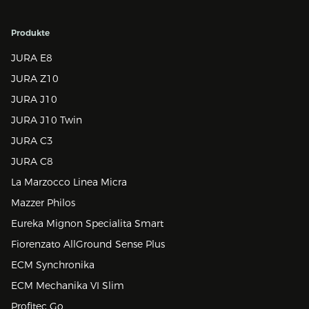
Produkte
JURA E8
JURA Z10
JURA J10
JURA J10 Twin
JURA C3
JURA C8
La Marzocco Linea Micra
Mazzer Philos
Eureka Mignon Specialita Smart
Fiorenzato AllGround Sense Plus
ECM Synchronika
ECM Mechanika VI Slim
Profitec Go