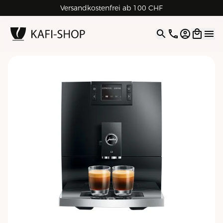
Versandkostenfrei ab 100 CHF
4.9
| 5.0
Google
Open opti