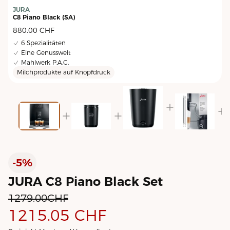
JURA
C8 Piano Black (SA)
C
880.00
CHF
6 Spezialitäten
Eine Genusswelt
Mahlwerk P.A.G.
Milchprodukte auf Knopfdruck
-5%
JURA C8 Piano Black Set
1279.00
CHF
1215.05
CHF