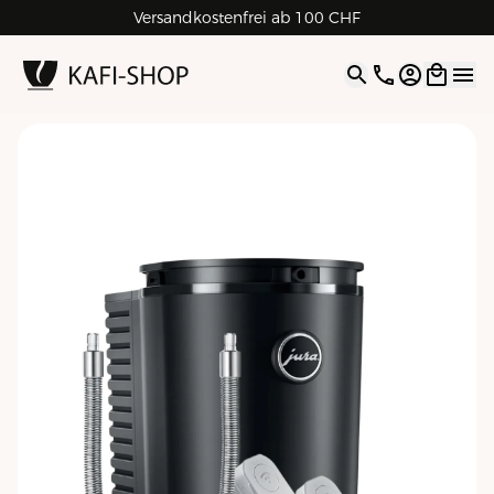
Versandkostenfrei ab 100 CHF
4.9
| 5.0
Google
Open opti