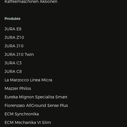
Kaffeemaschinen Aktionen
Produkte
JURA E8
JURA Z10
JURA J10
JURA J10 Twin
JURA C3
JURA C8
La Marzocco Linea Micra
Mazzer Philos
Eureka Mignon Specialita Smart
Fiorenzato AllGround Sense Plus
ECM Synchronika
ECM Mechanika VI Slim