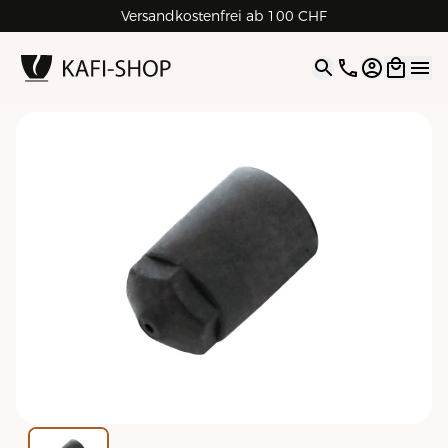
Versandkostenfrei ab 100 CHF
4.9
| 5.0
Google
Open opti