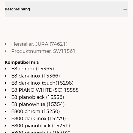
Beschreibung
Hersteller:
JURA
(
74621
)
Produktnummer:
SW11561
Kompatibel mit:
E8 chrom (15365)
E8 dark inox (15366)
E8 dark inox touch(15298)
E8 PIANO WHITE (SC) 15588
E8 pianoblack (15356)
E8 pianowhite (15354)
E800 chrom (15250)
E800 dark inox (15279)
E800 pianoblack (15251)
E800 pianowhite (15307)