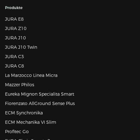
Produkte
JURA E8
JURA Z10
JURA J10
JURA J10 Twin
JURA C3
JURA C8
La Marzocco Linea Micra
Mazzer Philos
Eureka Mignon Specialita Smart
Fiorenzato AllGround Sense Plus
ECM Synchronika
ECM Mechanika VI Slim
Profitec Go