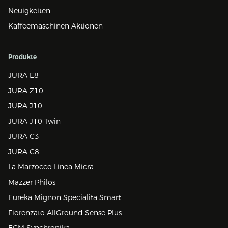
Neuigkeiten
Kaffeemaschinen Aktionen
Produkte
JURA E8
JURA Z10
JURA J10
JURA J10 Twin
JURA C3
JURA C8
La Marzocco Linea Micra
Mazzer Philos
Eureka Mignon Specialita Smart
Fiorenzato AllGround Sense Plus
ECM Synchronika