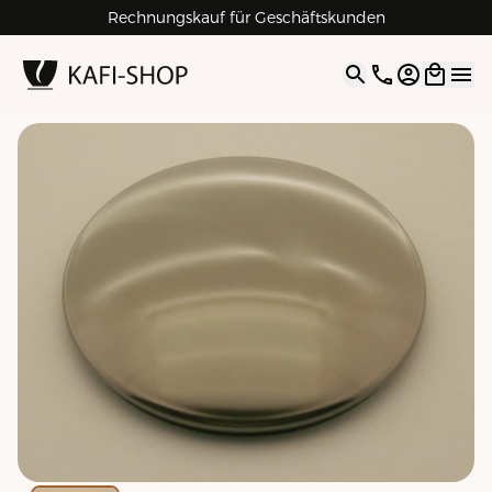
Rechnungskauf für Geschäftskunden
4.9
| 5.0
Google
Open opti