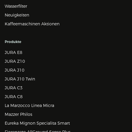
Wasserfilter
Neuigkeiten
Kaffeemaschinen Aktionen
Produkte
JURA E8
JURA Z10
JURA J10
JURA J10 Twin
JURA C3
JURA C8
La Marzocco Linea Micra
Mazzer Philos
Eureka Mignon Specialita Smart
Fiorenzato AllGround Sense Plus