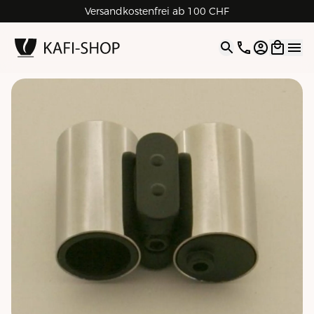
Versandkostenfrei ab 100 CHF
4.9
| 5.0
Google
Open opti