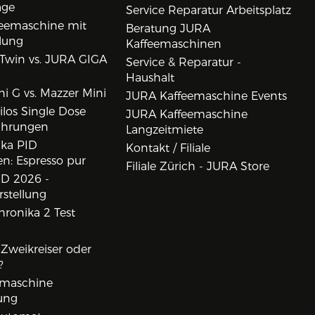
age
Service Reparatur Arbeitsplatz
eemaschine mit
Beratung JURA
lung
Kaffeemaschinen
Twin vs. JURA GIGA
Service & Reparatur -
Haushalt
i G vs. Mazzer Mini
JURA Kaffeemaschine Events
los Single Dose
JURA Kaffeemaschine
ahrungen
Langzeitmiete
ika PID
Kontakt / Filiale
n: Espresso pur
Filiale Zürich - JURA Store
D 2026 -
rstellung
ronika 2 Test
, Zweikreiser oder
?
rmaschine
ung