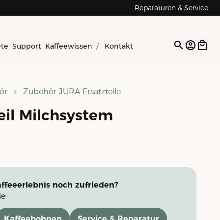
Reparaturen & Service
ete
Support
Kaffeewissen
/
Kontakt
Open op
ör
Zubehör JURA Ersatzteile
eil Milchsystem
ffeeerlebnis noch zufrieden?
ie
Kaffeebohnen
Service & Reparatur