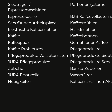
Siebträger /
Portionensysteme
Espressomaschinen
Espressokocher
B2B Kaffeevollautom
Sets für den Arbeitsplatz
Kaffeemühlen
Elektrische Kaffeemühlen
Handmühlen
Kaffee
Kaffeebohnen
Kaffeepads
Gemahlener Kaffee
Kaffee Probiersets
Pflegeprodukte
Pflegeprodukte Vollautomaten
Pflegeprodukte Siebt
JURA Pflegeprodukte
Pflegeprodukte Sets
Zubehör
Barista Zubehör
JURA Ersatzteile
Wasserfilter
Neuigkeiten
Kaffeemaschinen Ak