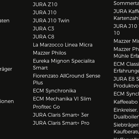
Sommert
JURA Z10
JURA Kaff
JURA J10
Kartenzah
aten
JURA J10 Twin
JURA J10 
JURA C3
10
JURA C8
Mazzer Min
La Marzocco Linea Micra
Mazzer Phi
Mazzer Philos
Mühle Erf
Eureka Mignon Specialita
ECM Class
Smart
räger
Erfahrunge
Fiorenzato AllGround Sense
JURA E8 S
Plus
Produktvo
ECM Synchronika
ECM Synch
ECM Mechanika VI Slim
tionen
Kaffeeabo
Profitec Go
Einkreiser
JURA Claris Smart+ 3er
Dualboiler
JURA Claris Smart+ Pro
Siebträge
Kaufberat