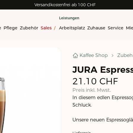
Versandkostenfrei ab 100 CHF
Leistungen
e
Pflege
Zubehör
Sales
/
Arbeitsplatz
Zuhause
Service
Mi
Kaffee Shop
Zubeh
JURA Espress
21.10
CHF
Preis inkl. Mwst.
In diesem edlen Espresso
Schluck.
Unsere neuen Espressogläs