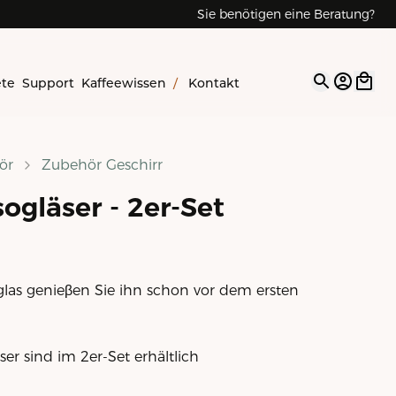
Sie benötigen eine Beratung?
ete
Support
Kaffeewissen
/
Kontakt
Open op
ör
Zubehör Geschirr
ogläser - 2er-Set
glas genieβen Sie ihn schon vor dem ersten
er sind im 2er-Set erhältlich