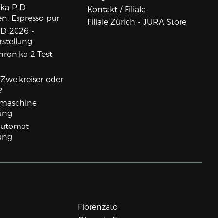
ika PID
Kontakt / Filiale
n: Espresso pur
Filiale Zürich - JURA Store
D 2026 -
rstellung
ronika 2 Test
, Zweikreiser oder
?
rmaschine
ung
lautomat
ung
Fiorenzato