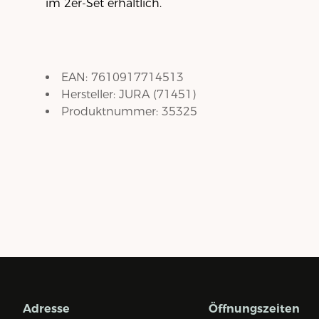
im 2er-Set erhältlich.
EAN:
7610917714513
Hersteller:
JURA
(
71451
)
Produktnummer:
35325
Adresse
Öffnungszeiten