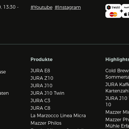
0, 13:30 -
#Youtube
#Instagram
Produkte
Highlight
JURA E8
Cold Brew
use
Sommert
JURA Z10
JURA Kaff
JURA J10
Kartenzah
aten
JURA J10 Twin
JURA J10 
JURA C3
10
JURA C8
Mazzer Min
La Marzocco Linea Micra
Mazzer Phi
Mazzer Philos
Mühle Erf