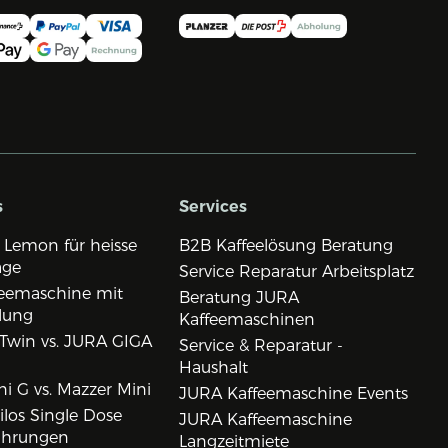
s
Services
 Lemon für heisse
B2B Kaffeelösung Beratung
age
Service Reparatur Arbeitsplatz
eemaschine mit
Beratung JURA
lung
Kaffeemaschinen
Twin vs. JURA GIGA
Service & Reparatur -
Haushalt
i G vs. Mazzer Mini
JURA Kaffeemaschine Events
los Single Dose
JURA Kaffeemaschine
ahrungen
Langzeitmiete