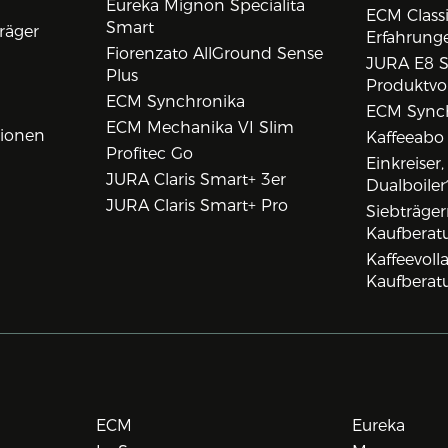
Eureka Mignon Specialita
ECM Class
Smart
räger
Erfahrunge
Fiorenzato AllGround Sense
JURA E8 S
Plus
Produktvo
ECM Synchronika
ECM Synch
ECM Mechanika VI Slim
tionen
Kaffeeabo
Profitec Go
Einkreiser
JURA Claris Smart+ 3er
Dualboiler
JURA Claris Smart+ Pro
Siebträge
Kaufberat
Kaffeevol
Kaufberat
ECM
Eureka