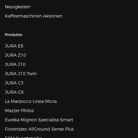
Neuigkeiten
Kaffeemaschinen Aktionen
Produkte
JURA E8
JURA Z10
JURA J10
JURA J10 Twin
JURA C3
JURA C8
La Marzocco Linea Micra
Mazzer Philos
Eureka Mignon Specialita Smart
Fiorenzato AllGround Sense Plus