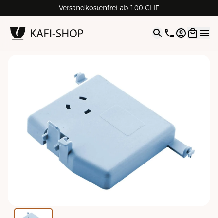
Versandkostenfrei ab 100 CHF
4.9
| 5.0
Google
Open opti