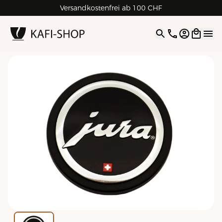
Versandkostenfrei ab 100 CHF
4.9
| 5.0
Google
Open opti