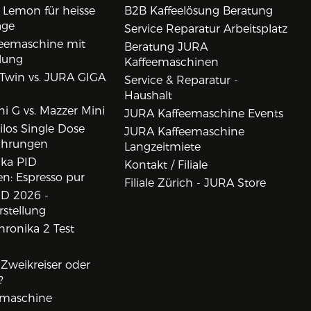
 Lemon für heisse
B2B Kaffeelösung Beratung
age
Service Reparatur Arbeitsplatz
eemaschine mit
Beratung JURA
lung
Kaffeemaschinen
Twin vs. JURA GIGA
Service & Reparatur -
Haushalt
i G vs. Mazzer Mini
JURA Kaffeemaschine Events
los Single Dose
JURA Kaffeemaschine
ahrungen
Langzeitmiete
ika PID
Kontakt / Filiale
n: Espresso pur
Filiale Zürich - JURA Store
D 2026 -
rstellung
ronika 2 Test
, Zweikreiser oder
?
rmaschine