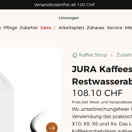
Versandkostenfrei ab 100 CHF
Leistungen
e
Pflege
Zubehör
Sales
/
Arbeitsplatz
Zuhause
Service
Mi
Kaffee Shop
Zubeh
JURA Kaffees
Restwasserab
108.10
CHF
Preis inkl. Mwst. und Versandkost
Wo unterbrechungsfreier Ka
Verwendung des praktisch
X10, X8, X6 und X4. Das 
Kaffeesatzbehälters währe