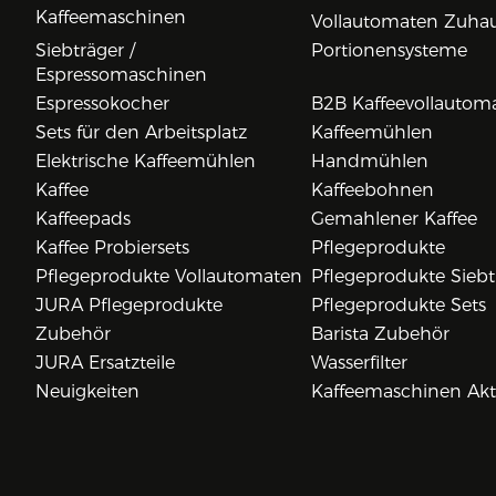
Kaffeemaschinen
Vollautomaten Zuha
Siebträger /
Portionensysteme
Espressomaschinen
Espressokocher
B2B Kaffeevollautom
Sets für den Arbeitsplatz
Kaffeemühlen
Elektrische Kaffeemühlen
Handmühlen
Kaffee
Kaffeebohnen
Kaffeepads
Gemahlener Kaffee
Kaffee Probiersets
Pflegeprodukte
Pflegeprodukte Vollautomaten
Pflegeprodukte Siebt
JURA Pflegeprodukte
Pflegeprodukte Sets
Zubehör
Barista Zubehör
JURA Ersatzteile
Wasserfilter
Neuigkeiten
Kaffeemaschinen Ak