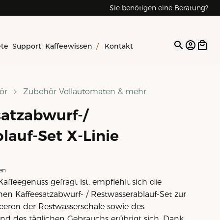
Sie benötigen eine Beratung?
ete
Support
Kaffeewissen
/
Kontakt
Open op
ör
Zubehör Vollautomaten & mehr
atzabwurf-/
lauf-Set X-Linie
en
ffeegenuss gefragt ist, empfiehlt sich die
en Kaffeesatzabwurf- / Restwasserablauf-Set zur
Leeren der Restwasserschale sowie des
nd des täglichen Gebrauchs erübrigt sich. Dank