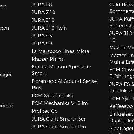
JURA E8
Cold Brew
use
Sommert
JURA Z10
JURA Kaff
JURA J10
Kartenzah
aten
JURA J10 Twin
JURA J10 
JURA C3
10
JURA C8
Mazzer Min
La Marzocco Linea Micra
Mazzer Phi
Mazzer Philos
Mühle Erf
Eureka Mignon Specialita
ECM Class
Smart
räger
Erfahrunge
Fiorenzato AllGround Sense
JURA E8 S
Plus
Produktvo
ECM Synchronika
ECM Synch
ECM Mechanika VI Slim
tionen
Kaffeeabo
Profitec Go
Einkreiser
JURA Claris Smart+ 3er
Dualboiler
JURA Claris Smart+ Pro
Siebträge