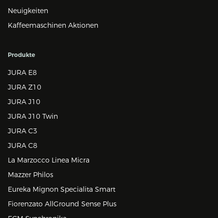
Neuigkeiten
Kaffeemaschinen Aktionen
Produkte
JURA E8
JURA Z10
JURA J10
JURA J10 Twin
JURA C3
JURA C8
La Marzocco Linea Micra
Mazzer Philos
Eureka Mignon Specialita Smart
Fiorenzato AllGround Sense Plus