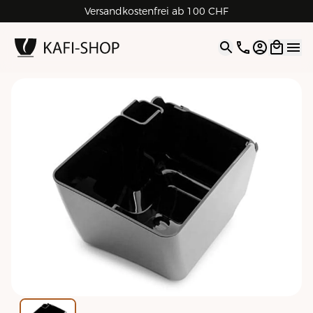
Versandkostenfrei ab 100 CHF
4.9
| 5.0
Google
Open opti