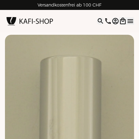
Versandkostenfrei ab 100 CHF
4.9
| 5.0
Google
Open opti