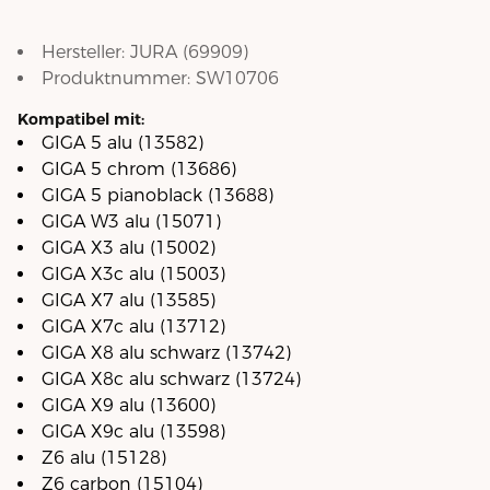
Hersteller:
JURA
(
69909
)
Produktnummer:
SW10706
Kompatibel mit:
GIGA 5 alu (13582)
GIGA 5 chrom (13686)
GIGA 5 pianoblack (13688)
GIGA W3 alu (15071)
GIGA X3 alu (15002)
GIGA X3c alu (15003)
GIGA X7 alu (13585)
GIGA X7c alu (13712)
GIGA X8 alu schwarz (13742)
GIGA X8c alu schwarz (13724)
GIGA X9 alu (13600)
GIGA X9c alu (13598)
Z6 alu (15128)
Z6 carbon (15104)