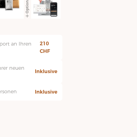
Optional
JURA
Cool Control 1.0l - WiFi Set
295.00
CHF
210
port an Ihren
1x Cool Control 1.0l schwarz (
CHF
1x Milchschlauch mit Edelst
hrer neuen
Inklusive
ersonen
Inklusive