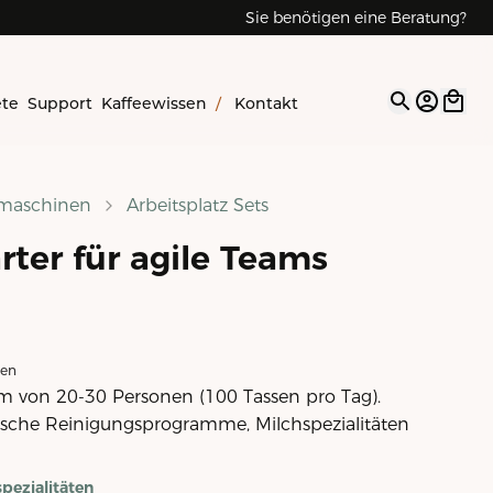
Sie benötigen eine Beratung?
ete
Support
Kaffeewissen
/
Kontakt
Open op
emaschinen
Arbeitsplatz Sets
ter für agile Teams
ten
am von 20-30 Personen (100 Tassen pro Tag).
sche Reinigungsprogramme, Milchspezialitäten
pezialitäten