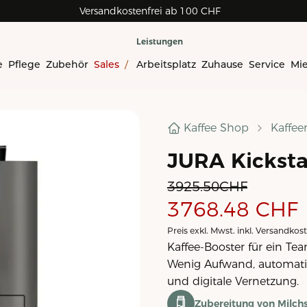
Versandkostenfrei ab 100 CHF
Leistungen
e
Pflege
Zubehör
Sales
/
Arbeitsplatz
Zuhause
Service
Mi
Kaffee Shop
Kaffe
JURA Kickstar
3925.50
CHF
3768.48
CHF
Preis exkl. Mwst. inkl. Versandkos
Kaffee-Booster für ein Te
Wenig Aufwand, automati
und digitale Vernetzung.
Zubereitung von Milchs