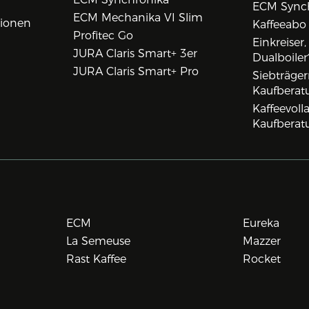
ECM Synch
ECM Mechanika VI Slim
tionen
Kaffeeabo
Profitec Go
Einkreiser
JURA Claris Smart+ 3er
Dualboiler
JURA Claris Smart+ Pro
Siebträge
Kaufberat
Kaffeevol
Kaufberat
ECM
Eureka
La Semeuse
Mazzer
Rast Kaffee
Rocket