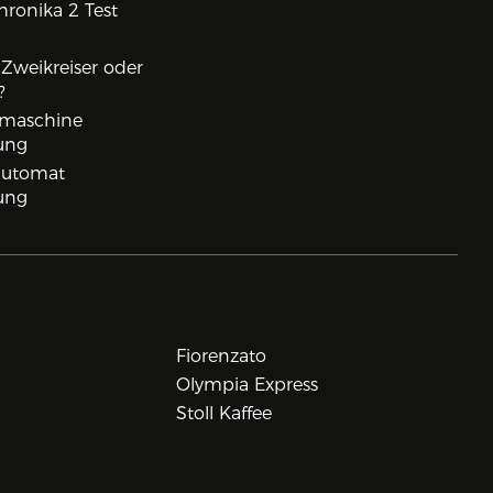
ronika 2 Test
, Zweikreiser oder
?
rmaschine
ung
lautomat
ung
Fiorenzato
Olympia Express
Stoll Kaffee