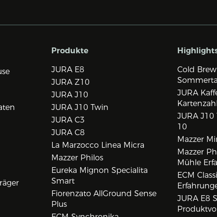
Produkte
Highlight
JURA E8
Cold Brew
use
Sommert
JURA Z10
JURA Kaff
JURA J10
Kartenzah
aten
JURA J10 Twin
JURA J10 
JURA C3
10
JURA C8
Mazzer Min
La Marzocco Linea Micra
Mazzer Phi
Mazzer Philos
Mühle Erf
Eureka Mignon Specialita
ECM Class
Smart
räger
Erfahrunge
Fiorenzato AllGround Sense
JURA E8 S
Plus
Produktvo
ECM Synchronika