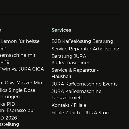
s
Services
 Lemon für heisse
B2B Kaffeelösung Beratung
age
Service Reparatur Arbeitsplatz
eemaschine mit
Beratung JURA
lung
Kaffeemaschinen
Twin vs. JURA GIGA
Service & Reparatur -
Haushalt
i G vs. Mazzer Mini
JURA Kaffeemaschine Events
los Single Dose
JURA Kaffeemaschine
ahrungen
Langzeitmiete
ika PID
Kontakt / Filiale
n: Espresso pur
Filiale Zürich - JURA Store
D 2026 -
rstellung