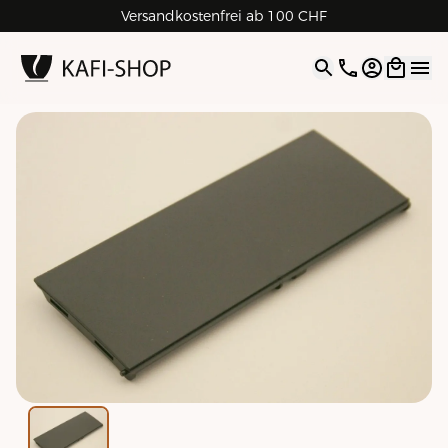
Versandkostenfrei ab 100 CHF
4.9
| 5.0
Google
Open opti