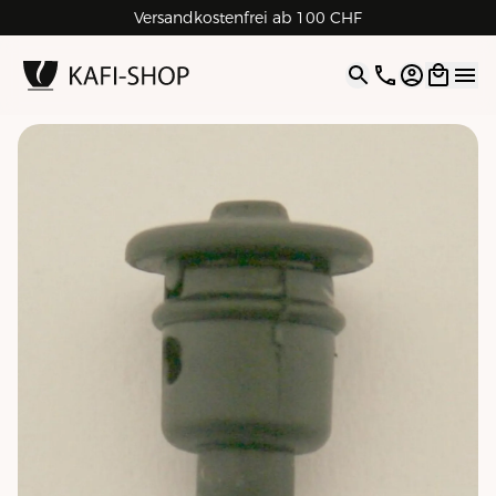
Versandkostenfrei ab 100 CHF
4.9
| 5.0
Google
Open opti