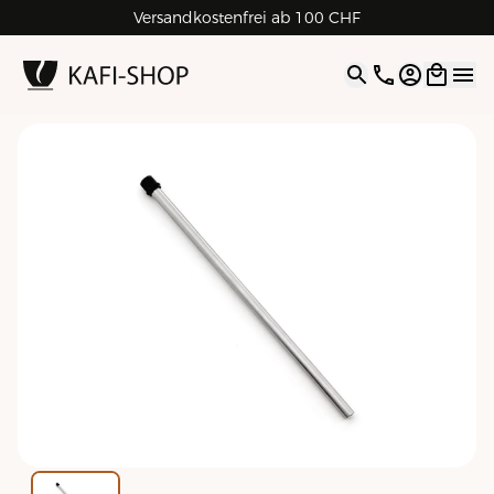
Versandkostenfrei ab 100 CHF
4.9
| 5.0
Google
Open opti