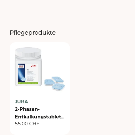
Pflegeprodukte
JURA
2-Phasen-
Entkalkungstabletten
55.00
CHF
- Dose à 36 Stück