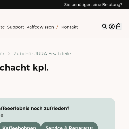
Sie benötigen eine Beratung?
ete
Support
Kaffeewissen
/
Kontakt
Open op
ör
Zubehör JURA Ersatzteile
chacht kpl.
ffeeerlebnis noch zufrieden?
ie
Kaffeebohnen
Service & Reparatur