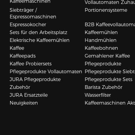
Kaffeemaschinen
Vollautomaten Zuha
Siebträger /
Portionensysteme
Espressomaschinen
Espressokocher
B2B Kaffeevollautom
Sets für den Arbeitsplatz
Kaffeemühlen
Elektrische Kaffeemühlen
Handmühlen
Kaffee
Kaffeebohnen
Kaffeepads
Gemahlener Kaffee
Kaffee Probiersets
Pflegeprodukte
Pflegeprodukte Vollautomaten
Pflegeprodukte Siebt
JURA Pflegeprodukte
Pflegeprodukte Sets
Zubehör
Barista Zubehör
JURA Ersatzteile
Wasserfilter
Neuigkeiten
Kaffeemaschinen Ak