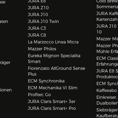
JURA E8
Cold Brew
use
Sommert
JURA Z10
JURA Kaff
JURA J10
Kartenzah
aten
JURA J10 Twin
JURA J10 
JURA C3
10
JURA C8
Mazzer Min
La Marzocco Linea Micra
Mazzer Phi
Mazzer Philos
Mühle Erf
Eureka Mignon Specialita
ECM Class
Smart
räger
Erfahrunge
Fiorenzato AllGround Sense
JURA E8 S
Plus
Produktvo
ECM Synchronika
ECM Synch
ECM Mechanika VI Slim
tionen
Kaffeeabo
Profitec Go
Einkreiser
JURA Claris Smart+ 3er
Dualboiler
JURA Claris Smart+ Pro
Siebträge
Kaufberat