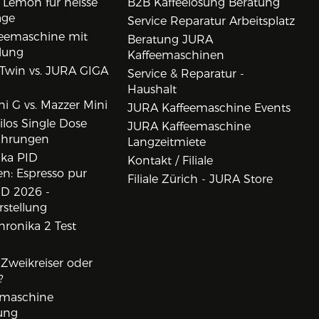
 Lemon für heisse
B2B Kaffeelösung Beratung
age
Service Reparatur Arbeitsplatz
eemaschine mit
Beratung JURA
lung
Kaffeemaschinen
Twin vs. JURA GIGA
Service & Reparatur -
Haushalt
i G vs. Mazzer Mini
JURA Kaffeemaschine Events
los Single Dose
JURA Kaffeemaschine
ahrungen
Langzeitmiete
ika PID
Kontakt / Filiale
n: Espresso pur
Filiale Zürich - JURA Store
D 2026 -
rstellung
ronika 2 Test
, Zweikreiser oder
?
rmaschine
ung