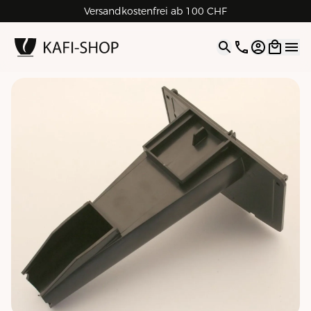
Versandkostenfrei ab 100 CHF
4.9
| 5.0
Google
Open opti