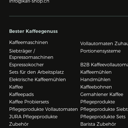
info@kafi-shop.ch
Bester Kaffeegenuss
Kaffeemaschinen
Vollautomaten Zuha
Siebträger /
Portionensysteme
Espressomaschinen
Espressokocher
B2B Kaffeevollautom
Sets für den Arbeitsplatz
Kaffeemühlen
Elektrische Kaffeemühlen
Handmühlen
Kaffee
Kaffeebohnen
Kaffeepads
Gemahlener Kaffee
Kaffee Probiersets
Pflegeprodukte
Pflegeprodukte Vollautomaten
Pflegeprodukte Siebt
JURA Pflegeprodukte
Pflegeprodukte Sets
Zubehör
Barista Zubehör