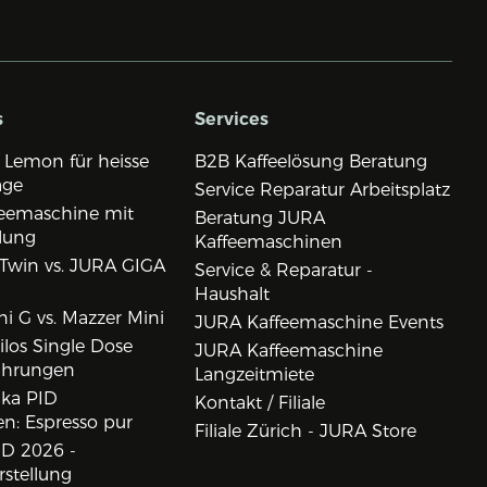
s
Services
 Lemon für heisse
B2B Kaffeelösung Beratung
age
Service Reparatur Arbeitsplatz
eemaschine mit
Beratung JURA
lung
Kaffeemaschinen
Twin vs. JURA GIGA
Service & Reparatur -
Haushalt
i G vs. Mazzer Mini
JURA Kaffeemaschine Events
los Single Dose
JURA Kaffeemaschine
ahrungen
Langzeitmiete
ika PID
Kontakt / Filiale
n: Espresso pur
Filiale Zürich - JURA Store
D 2026 -
rstellung