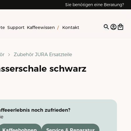
Sie benötigen eine Beratung?
ete
Support
Kaffeewissen
/
Kontakt
Open op
ör
Zubehör JURA Ersatzteile
sserschale schwarz
ffeeerlebnis noch zufrieden?
ie
Kaffeebohnen
Service & Reparatur