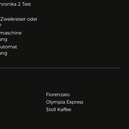
ronika 2 Test
, Zweikreiser oder
?
rmaschine
ung
lautomat
ung
Fiorenzato
Olympia Express
Stoll Kaffee