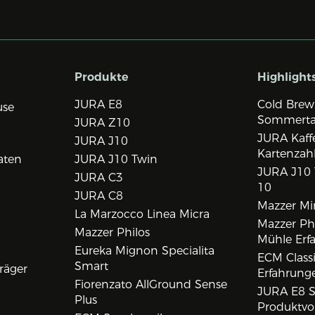
Produkte
Highlight
JURA E8
Cold Brew
use
Sommert
JURA Z10
JURA Kaff
JURA J10
Kartenzah
aten
JURA J10 Twin
JURA J10 
JURA C3
10
JURA C8
Mazzer Min
La Marzocco Linea Micra
Mazzer Phi
Mazzer Philos
Mühle Erf
Eureka Mignon Specialita
ECM Class
Smart
räger
Erfahrunge
Fiorenzato AllGround Sense
JURA E8 S
Plus
Produktvo