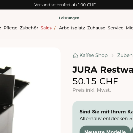
Versandkostenfrei ab 100 CHF
Leistungen
e
Pflege
Zubehör
Sales
/
Arbeitsplatz
Zuhause
Service
Mi
Kaffee Shop
Zubeh
JURA Restwa
50.15
CHF
Preis inkl. Mwst.
Sind Sie mit Ihrem Ka
Alternativ entdecken S
Neueste Modelle