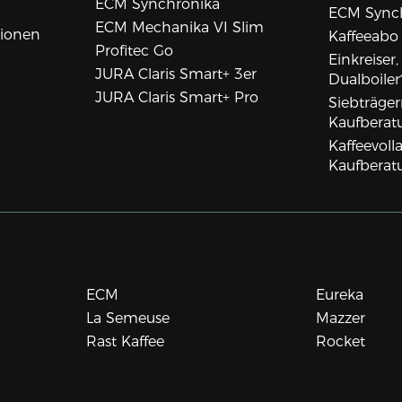
ECM Synchronika
ECM Synch
ECM Mechanika VI Slim
tionen
Kaffeeabo
Profitec Go
Einkreiser
JURA Claris Smart+ 3er
Dualboiler
JURA Claris Smart+ Pro
Siebträge
Kaufberat
Kaffeevol
Kaufberat
ECM
Eureka
La Semeuse
Mazzer
Rast Kaffee
Rocket