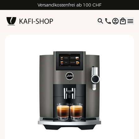
Versandkostenfrei ab 100 CHF
4.9
| 5.0
Google
Open opti