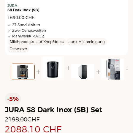
JURA
S8 Dark Inox (SB)
1690.00
CHF
27 Spezialitäten
Zwei Genusswelten
Mahlwerkk P.A.G.2
Milchprodukte auf Knopfdruck
auto. Milchreinigung
Teewasser
C
-5%
JURA S8 Dark Inox (SB) Set
2198.00
CHF
2088.10
CHF