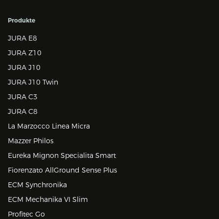
Produkte
JURA E8
JURA Z10
JURA J10
JURA J10 Twin
JURA C3
JURA C8
La Marzocco Linea Micra
Mazzer Philos
Eureka Mignon Specialita Smart
Fiorenzato AllGround Sense Plus
ECM Synchronika
ECM Mechanika VI Slim
Profitec Go