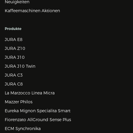
Neuigkeiten
Kaffeemaschinen Aktionen
Produkte
JURA E8
JURA Z10
JURA J10
JURA J10 Twin
JURA C3
JURA C8
La Marzocco Linea Micra
Mazzer Philos
Eureka Mignon Specialita Smart
Fiorenzato AllGround Sense Plus
ECM Synchronika