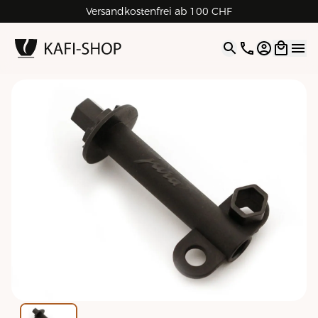
Versandkostenfrei ab 100 CHF
4.9
| 5.0
Google
Open opti