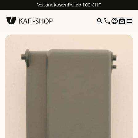
Versandkostenfrei ab 100 CHF
4.9
| 5.0
Google
Open opti