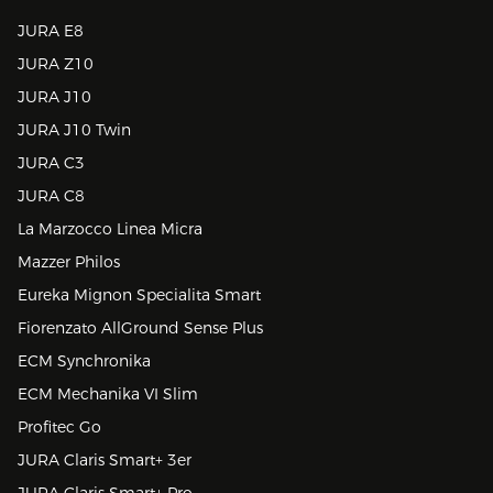
JURA E8
JURA Z10
JURA J10
JURA J10 Twin
JURA C3
JURA C8
La Marzocco Linea Micra
Mazzer Philos
Eureka Mignon Specialita Smart
Fiorenzato AllGround Sense Plus
ECM Synchronika
ECM Mechanika VI Slim
Profitec Go
JURA Claris Smart+ 3er
JURA Claris Smart+ Pro