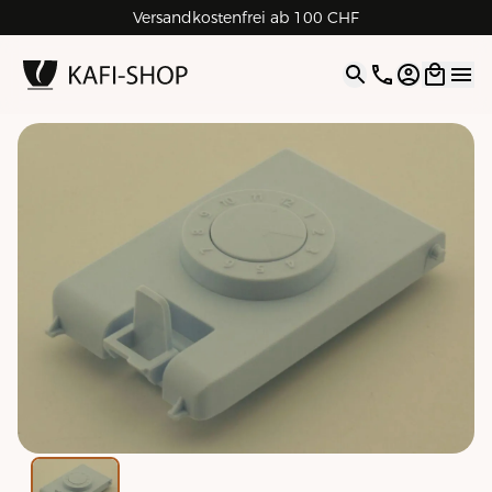
Versandkostenfrei ab 100 CHF
4.9
| 5.0
Google
Open opti