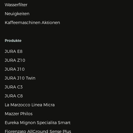
Wasserfilter
Neuigkeiten
Kaffeemaschinen Aktionen
Produkte
JURA E8
JURA Z10
JURA J10
JURA J10 Twin
JURA C3
JURA C8
La Marzocco Linea Micra
Mazzer Philos
Eureka Mignon Specialita Smart
Fiorenzato AllGround Sense Plus