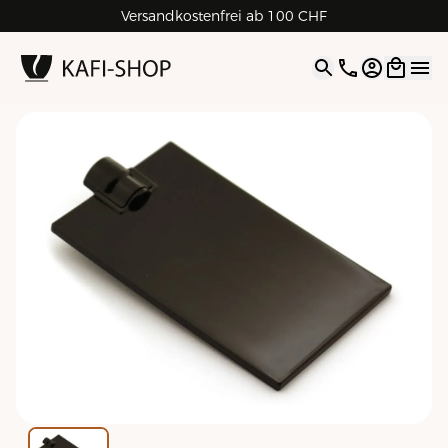
Versandkostenfrei ab 100 CHF
4.9
| 5.0
Google
Open opti