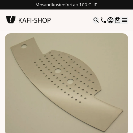
Versandkostenfrei ab 100 CHF
4.9
| 5.0
Google
Open opti