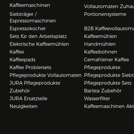
Kaffeemaschinen
Vollautomaten Zuha
Siebträger /
Portionensysteme
Espressomaschinen
Espressokocher
B2B Kaffeevollautom
Sets für den Arbeitsplatz
Kaffeemühlen
Elektrische Kaffeemühlen
Handmühlen
Kaffee
Kaffeebohnen
Kaffeepads
Gemahlener Kaffee
Kaffee Probiersets
Pflegeprodukte
Pflegeprodukte Vollautomaten
Pflegeprodukte Siebt
JURA Pflegeprodukte
Pflegeprodukte Sets
Zubehör
Barista Zubehör
JURA Ersatzteile
Wasserfilter
Neuigkeiten
Kaffeemaschinen Ak