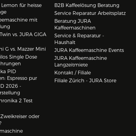
 Lemon für heisse
B2B Kaffeelösung Beratung
age
Service Reparatur Arbeitsplatz
eemaschine mit
Beratung JURA
lung
Kaffeemaschinen
Twin vs. JURA GIGA
Service & Reparatur -
Haushalt
i G vs. Mazzer Mini
JURA Kaffeemaschine Events
los Single Dose
JURA Kaffeemaschine
ahrungen
Langzeitmiete
ika PID
Kontakt / Filiale
n: Espresso pur
Filiale Zürich - JURA Store
D 2026 -
rstellung
ronika 2 Test
, Zweikreiser oder
?
rmaschine