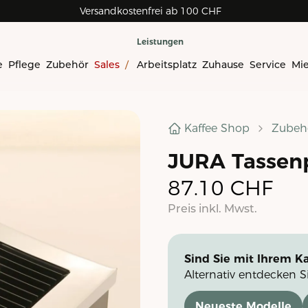
Versandkostenfrei ab 100 CHF
Leistungen
e
Pflege
Zubehör
Sales
/
Arbeitsplatz
Zuhause
Service
Mi
Kaffee Shop
Zubeh
JURA Tassenp
87.10
CHF
Preis inkl. Mwst.
Sind Sie mit Ihrem Ka
Alternativ entdecken S
Neueste Modelle