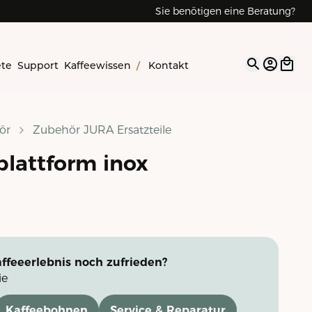
Sie benötigen eine Beratung?
ete
Support
Kaffeewissen
/
Kontakt
Open op
ör
Zubehör JURA Ersatzteile
lattform inox
ffeeerlebnis noch zufrieden?
ie
Kaffeebohnen
Service & Reparatur