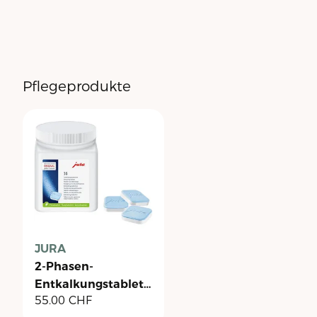
Pflegeprodukte
JURA
2-Phasen-
Entkalkungstabletten
55.00
CHF
- Dose à 36 Stück