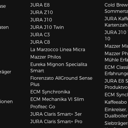
JURA E8
Cold Brew
use
Sommert
JURA Z10
JURA Kaff
JURA J10
Kartenzah
aten
JURA J10 Twin
JURA J10 
JURA C3
10
JURA C8
Mazzer Min
La Marzocco Linea Micra
Mazzer Phi
Mazzer Philos
Mühle Erf
Eureka Mignon Specialita
ECM Class
Smart
räger
Erfahrunge
Fiorenzato AllGround Sense
JURA E8 S
Plus
Produktvo
ECM Synchronika
ECM Synch
ECM Mechanika VI Slim
tionen
Kaffeeabo
Profitec Go
Einkreiser
JURA Claris Smart+ 3er
Dualboiler
JURA Claris Smart+ Pro
Siebträge